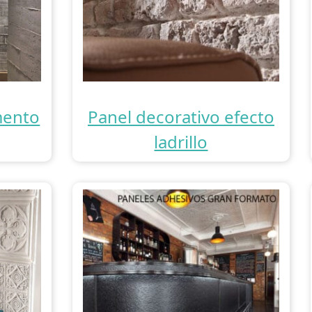
mento
Panel decorativo efecto
ladrillo