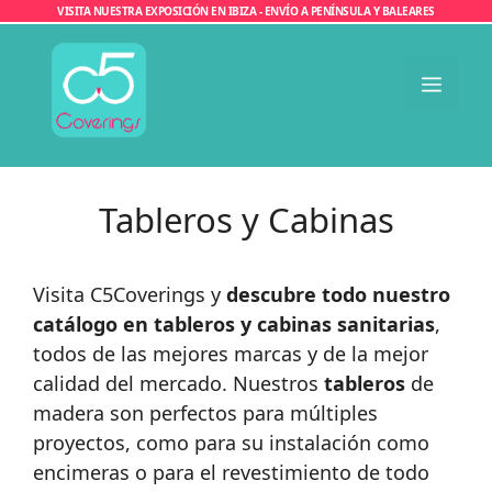
Saltar
VISITA NUESTRA EXPOSICIÓN EN IBIZA - ENVÍO A PENÍNSULA Y BALEARES
al
contenido
Men
Tableros y Cabinas
Visita C5Coverings y
descubre todo nuestro
catálogo en tableros y cabinas sanitarias
,
todos de las mejores marcas y de la mejor
calidad del mercado. Nuestros
tableros
de
madera son perfectos para múltiples
proyectos, como para su instalación como
encimeras o para el revestimiento de todo