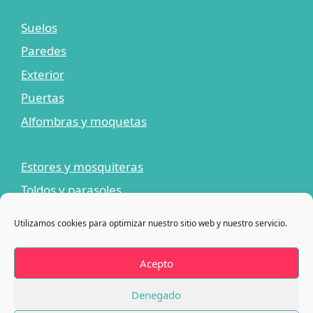
Suelos
Paredes
Exterior
Puertas
Alfombras y moquetas
Estores y mosquiteras
Toldos y parasoles
Limpiadores y adhesivos
Utilizamos cookies para optimizar nuestro sitio web y nuestro servicio.
¡Ofertas!
Blog
Acepto
Contacto
Denegado