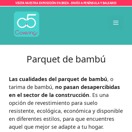
Saltar
VISITA NUESTRA EXPOSICIÓN EN IBIZA - ENVÍO A PENÍNSULA Y BALEARES
al
contenido
Men
Parquet de bambú
Las cualidades del parquet de bambú
, o
tarima de bambú,
no pasan desapercibidas
en el sector de la construcción
. Es una
opción de revestimiento para suelo
resistente, ecológica, económica y disponible
en diferentes estilos, para que encuentres
aquel que mejor se adapte a tu hogar.