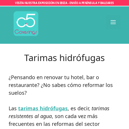
Saltar
VISITA NUESTRA EXPOSICIÓN EN IBIZA - ENVÍO A PENÍNSULA Y BALEARES
al
contenido
Men
Tarimas hidrófugas
¿Pensando en renovar tu hotel, bar o
restaurante? ¿No sabes cómo reformar los
suelos?
Las
tarimas hidrófugas
, es decir,
tarimas
resistentes al agua
, son cada vez más
frecuentes en las reformas del sector