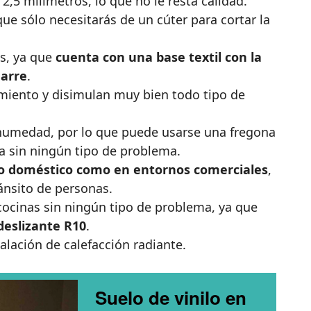
 2,5 milímetros, lo que no le resta calidad.
que sólo necesitarás de un cúter para cortar la
os, ya que
cuenta con una base textil con la
garre
.
iento y disimulan muy bien todo tipo de
 humedad, por lo que puede usarse una fregona
za sin ningún tipo de problema.
so doméstico como en entornos comerciales
,
ránsito de personas.
cocinas sin ningún tipo de problema, ya que
deslizante R10
.
alación de calefacción radiante.