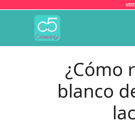
Saltar
VIS
al
contenido
¿Cómo r
blanco d
la