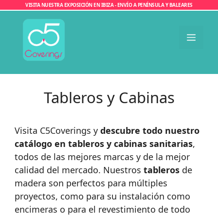
Saltar
VISITA NUESTRA EXPOSICIÓN EN IBIZA - ENVÍO A PENÍNSULA Y BALEARES
al
contenido
Men
Tableros y Cabinas
Visita C5Coverings y
descubre todo nuestro
catálogo en tableros y cabinas sanitarias
,
todos de las mejores marcas y de la mejor
calidad del mercado. Nuestros
tableros
de
madera son perfectos para múltiples
proyectos, como para su instalación como
encimeras o para el revestimiento de todo